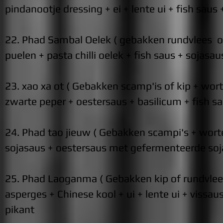
pindanootje dressing + ei + lente ui + fish saus
22. Phad Sambal Oelek ( gebakken rundvlees of
puelen + pasta chilli oelek + fish saus + sojasau
23. xao xa ot ( Gebakken scamp'is of kip + worte
zwarte peper + oes
tersaus + basilicum + fish s
24. Phad tao jieuw ( Gebakken scampi's + worte
sojasaus + oe
stersaus met gefermenteerde soja
25. Phad Laoganma ( Gebakken kip of rundvlees
asperges + Chinese kool + ui + lente ui + vissaus
pika
nt