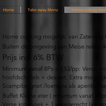
Home
Take away Menu
Homecooking menu 
Home cooking mogelijk: van Zaterdag 
Buiten de omgeving van Meise reken i
Prijs incl 6% BTW
Minimum vanaf 8Ps-> €53/pp: Verse kr
hoofdschotels + dessert. Extra mogeli
Scampibeignet /loempia als aperitiefhap
Buffet Kliene eter
( minimum
vanaf 20ps
Verse kroepoek + 1 voorgerecht (als ap