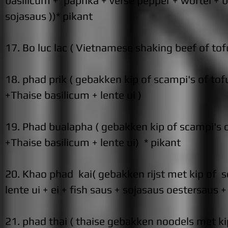
basilicum + paprika + verse pepper + wortel + b
sojasaus
))* pikant
17. Bo luc lac ( Vietnamese shaking beef of tof
18. phad prik ( gebakken kip of scampi's of tof
+Thaise basilicum + lente ui )
19. Phad bualapha ( gebakken kip of scampi's 
+Thaise basilicum + lente ui) * pikant
20. Khao phad kai( gebakken rijst met kip of s
lente ui + ei + fish saus + sojasaus oe
stersaus 
21. phad thai ( thaise gebakken noodels met kip