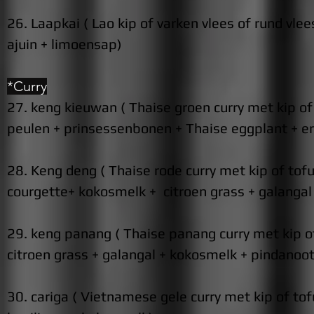
26. Laapkai ( Lao
kip
of varken vlees of rund vle
ajuin + limoensap)
*Curry
27. keng kieuwan ( Thaise groen curry met kip of
peulen + prinsessenbonen + Thaise eggplant + erw
28. Keng deng ( Thaise rode curry met kip of tof
courgette+ kokosmelk + citroen grass + galangal +
29. keng panang ( Thaise panang curry met kip of
citroen grass + galangal + kokosmelk + pindanoot
30. cariga ( Vietnamese gele curry met kip of
tof