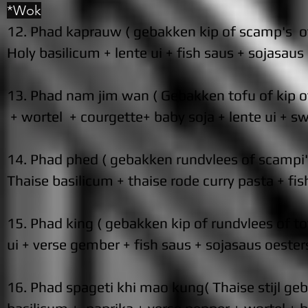
*Wok
12. Phad kaprauw ( gebakken kip of scamp's o
Holy basilicum + lente ui + fish saus + sojasaus
13. Phad nam jim wan ( Gebakken tofu of kip of
+ wortel + courgette+ baby soja + lente ui + swe
14. Phad phed ( gebakken rundvlees of scampi'
Thaise basilicum +
thaise rode curry pasta + fis
15. Phad king ( gebakken kip of rundvlees of t
ui + verse gember + fish saus + sojasaus oe
ster
16. Phad spageti khi mao kung( Thaise stijl ge