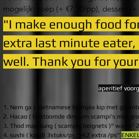
mogelijk: soep (+ €7,50/pp), dessert (+ 
"I ma
ke enoug
h
f
ood fo
extra last minute eater, i
well. Thank you for you
a
peritief voor
1. Nem ga ( Vietnamese loempi
a ki
p
met groen
t
2. Hacao ( Gestoomde dimsum scampi's met gro
3. Thod man kung ( scampis beignets )" warm" 
4. sushi ( koud)
3stuks/ps "+€2 extra /
ps"
ENKEL