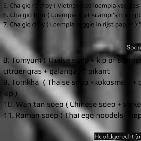
5. Cha gio re chay ( Vietnamese loempia veggies 
Cha gio tom ( Loempia met scampi's met groe
6.
7. Cha gio ch
ay ( Loempia veggie in rijst papier 
Soep
8. Tomyum ( Thaise soep + kip of scamp
citroengras + galanga ) * pikant
9. Tomkha ( Thaise soep +kokosmelk + 
kip )
10. Wan tan soep ( Chinese soep + varken
11. Raman soep ( Thai egg noodels soep 
Hoofdgerecht (